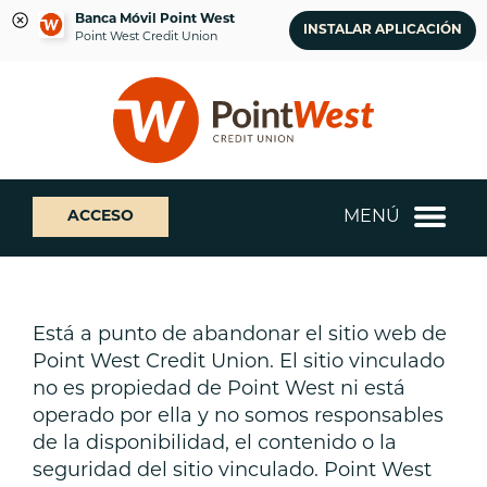
Banca Móvil Point West
INSTALAR APLICACIÓN
Point West Credit Union
saltar
Saltar
¿Qué
al
al
podemos
contenido
inicio
ayudarte
de
a
sesión
encontrar?
de
MENÚ
ACCESO
banca
web
Está a punto de abandonar el sitio web de
Point West Credit Union. El sitio vinculado
no es propiedad de Point West ni está
operado por ella y no somos responsables
de la disponibilidad, el contenido o la
seguridad del sitio vinculado. Point West