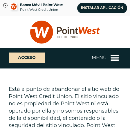
Banca Móvil Point West
INSTALAR APLICACIÓN
Point West Credit Union
saltar
Saltar
¿Qué
al
al
podemos
contenido
inicio
ayudarte
de
a
sesión
encontrar?
de
MENÚ
ACCESO
banca
web
Está a punto de abandonar el sitio web de
Point West Credit Union. El sitio vinculado
no es propiedad de Point West ni está
operado por ella y no somos responsables
de la disponibilidad, el contenido o la
seguridad del sitio vinculado. Point West