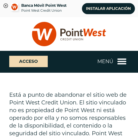
Banca Móvil Point West
INSTALAR APLICACIÓN
Point West Credit Union
saltar
Saltar
¿Qué
al
al
podemos
contenido
inicio
ayudarte
de
a
sesión
encontrar?
de
MENÚ
ACCESO
banca
web
Está a punto de abandonar el sitio web de
Point West Credit Union. El sitio vinculado
no es propiedad de Point West ni está
operado por ella y no somos responsables
de la disponibilidad, el contenido o la
seguridad del sitio vinculado. Point West