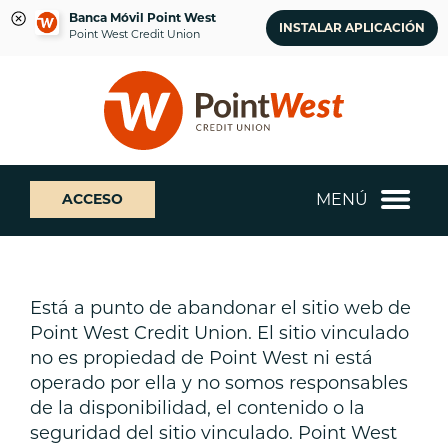
Banca Móvil Point West
INSTALAR APLICACIÓN
Point West Credit Union
saltar
Saltar
¿Qué
al
al
podemos
contenido
inicio
ayudarte
de
a
sesión
encontrar?
de
MENÚ
ACCESO
banca
web
Está a punto de abandonar el sitio web de
Point West Credit Union. El sitio vinculado
no es propiedad de Point West ni está
operado por ella y no somos responsables
de la disponibilidad, el contenido o la
seguridad del sitio vinculado. Point West