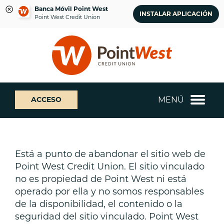
Banca Móvil Point West
INSTALAR APLICACIÓN
Point West Credit Union
saltar
Saltar
¿Qué
al
al
podemos
contenido
inicio
ayudarte
de
a
sesión
encontrar?
de
MENÚ
ACCESO
banca
web
Está a punto de abandonar el sitio web de
Point West Credit Union. El sitio vinculado
no es propiedad de Point West ni está
operado por ella y no somos responsables
de la disponibilidad, el contenido o la
seguridad del sitio vinculado. Point West